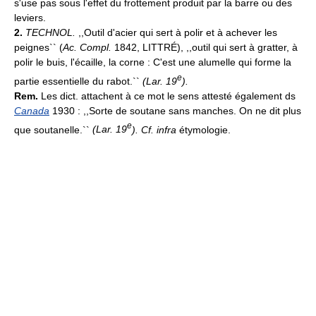
s'use pas sous l'effet du frottement produit par la barre ou des
leviers.
2.
TECHNOL.
,,Outil d'acier qui sert à polir et à achever les
peignes`` (
Ac. Compl.
1842, LITTRÉ), ,,outil qui sert à gratter, à
polir le buis, l'écaille, la corne : C'est une alumelle qui forme la
e
partie essentielle du rabot.``
(
Lar. 19
).
Rem.
Les dict. attachent à ce mot le sens attesté également ds
Canada
1930 : ,,Sorte de soutane sans manches. On ne dit plus
e
que soutanelle.``
(Lar. 19
). Cf. infra
étymologie.