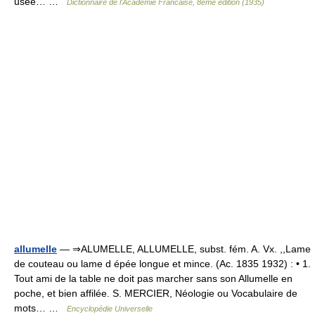
usée… …
Dictionnaire de l'Academie Francaise, 8eme edition (1935)
allumelle
— ⇒ALUMELLE, ALLUMELLE, subst. fém. A. Vx. ,,Lame
de couteau ou lame d épée longue et mince. (Ac. 1835 1932) : • 1.
Tout ami de la table ne doit pas marcher sans son Allumelle en
poche, et bien affilée. S. MERCIER, Néologie ou Vocabulaire de
mots… …
Encyclopédie Universelle