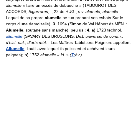
alumelle
« faire un excès de débauche » (TABOUROT DES
ACCORDS,
Bigarrures,
I, 22 ds HUG.,
s.v. alemele, alumelle
:
Lequel de sa propre
alumelle
se tua prenant ses esbats Sur le
corps d'une damoiselle);
3.
1694 (Simon de Val Hébert ds MÉN. :
Alumelle
. soutane sans manche), peu us.;
4. a)
1723 technol.
allumelle
(SAVARY DES BRUSLONS,
Dict. universel de comm.,
d'hist. nat., d'arts mét.
: Les Maîtres-Tablettiers-Peigniers appellent
Allumelle
, l'outil avec lequel ils polissent et achèvent leurs
peignes);
b)
1752
alumelle
«
id.
»
(
Tr
év.).