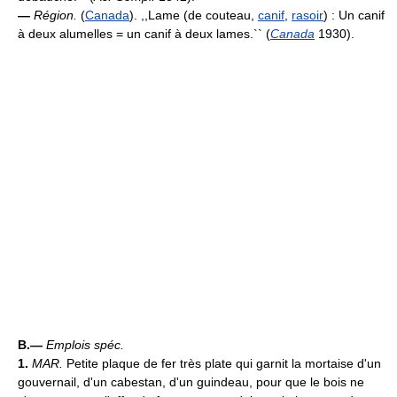
—
Région.
(
Canada
). ,,Lame (de couteau,
canif
,
rasoir
) : Un canif
à deux alumelles = un canif à deux lames.`` (
Canada
1930).
B.—
Emplois spéc.
1.
MAR.
Petite plaque de fer très plate qui garnit la mortaise d'un
gouvernail, d'un cabestan, d'un guindeau, pour que le bois ne