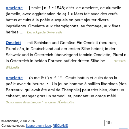
omelette
— [ ɔmlɛt ] n. f. • 1548; altér. de amelette, de alumelle
(lamelle, avec agglutination de a) 1 ♦ Mets fait avec des œufs
battus et cuits à la poêle auxquels on peut ajouter divers
ingrédients. Omelette aux champignons, au fromage, aux fines
herbes …
Encyclopédie Universelle
Omelett
— mit Schinken und Gemüse Ein Omelett (neutrum,
Plural e/ s, in Deutschland auf der ersten Silbe betont; in der
Schweiz und in Österreich überwiegend feminin Omelette, Plural n;
in Österreich in beiden Formen auf der dritten Silbe be …
Deutsch
Wikipedia
omelette
— (o me lè t ) s. f. 1° Oeufs battus et cuits dans la
poêle avec du beurre. • Un jeune homme à saillies libertines [des
Barreaux, qui avait été ami de Théophile] peut très bien, dans un
cabaret, manger gras un samedi, et, pendant un orage mêlé… …
Dictionnaire de la Langue Française d'Émile Littré
© Academic, 2000-2026
18+
Contactez-nous:
Support technique
,
RÉCLAME