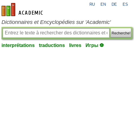
RU
EN
DE
ES
fr-academic.com
Dictionnaires et Encyclopédies sur 'Academic'
Recherche!
interprétations
traductions
livres
Игры ⚽