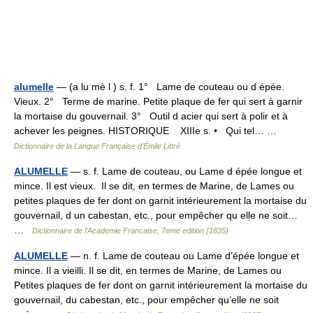
alumelle
— (a lu mè l ) s. f. 1° Lame de couteau ou d épée.
Vieux. 2° Terme de marine. Petite plaque de fer qui sert à garnir
la mortaise du gouvernail. 3° Outil d acier qui sert à polir et à
achever les peignes. HISTORIQUE XIIIe s. • Qui tel… …
Dictionnaire de la Langue Française d'Émile Littré
ALUMELLE
— s. f. Lame de couteau, ou Lame d épée longue et
mince. Il est vieux. Il se dit, en termes de Marine, de Lames ou
petites plaques de fer dont on garnit intérieurement la mortaise du
gouvernail, d un cabestan, etc., pour empêcher qu elle ne soit…
…
Dictionnaire de l'Academie Francaise, 7eme edition (1835)
ALUMELLE
— n. f. Lame de couteau ou Lame d’épée longue et
mince. Il a vieilli. Il se dit, en termes de Marine, de Lames ou
Petites plaques de fer dont on garnit intérieurement la mortaise du
gouvernail, du cabestan, etc., pour empêcher qu’elle ne soit