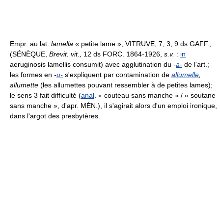
Empr. au lat.
lamella
« petite lame », VITRUVE, 7, 3, 9 ds GAFF.;
(SÉNÈQUE,
Brevit. vit.,
12 ds FORC. 1864-1926,
s.v.
:
in
aeruginosis lamellis consumit) avec agglutination du
-
a-
de l'art.;
les formes en
-
u-
s'expliquent par contamination de
allumelle
,
allumette
(les allumettes pouvant ressembler à de petites lames);
le sens 3 fait difficulté (
anal
. « couteau sans manche » / « soutane
sans manche », d'apr. MÉN.), il s'agirait alors d'un emploi ironique,
dans l'argot des presbytères.