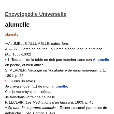
Encyclopédie Universelle
alumelle
alumelle
⇒ALUMELLE, ALLUMELLE, subst. fém.
A.—
Vx.
,,Lame de couteau ou lame d'épée longue et mince.``
(
Ac.
1835-1932) :
•
1. Tout ami de la table ne doit pas marcher sans son
Allumelle
en poche, et bien affilée.
S. MERCIER,
Néologie ou Vocabulaire de mots nouveaux,
t. 1,
1801, p. 22.
•
2. J'eus un rêve (...)
Je croyais [que] (...) de mon
allumelle
,
Car je me croyais un coûteau,
Je tranchais votre chair si belle.
P. LECLAIR,
Les Méditations d'un hussard,
1809, p. 43.
♦
Se tuer de sa propre alumelle.
,,Ruiner sa santé par excès de
débauche.`` (
Ac. Compl.
1842).