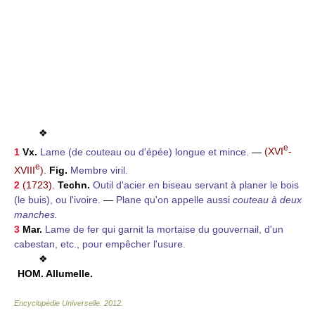
❖
e
1
Vx.
Lame (de couteau ou d'épée) longue et mince.
—
(XVI
-
e
XVIII
).
Fig.
Membre viril.
2
(1723).
Techn.
Outil d'acier en biseau servant à planer le bois
(le buis), ou l'ivoire.
—
Plane qu'on appelle aussi
couteau à deux
manches.
3
Mar.
Lame de fer qui garnit la mortaise du gouvernail, d'un
cabestan, etc., pour empêcher l'usure.
❖
HOM.
Allumelle.
Encyclopédie Universelle
.
2012
.