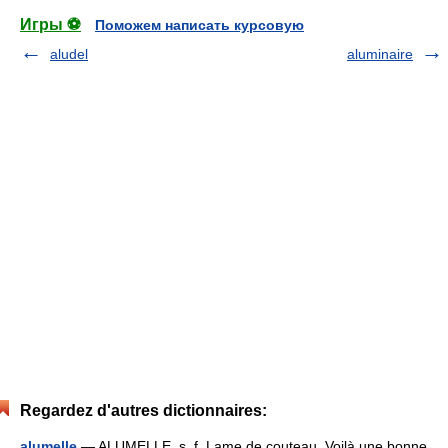
Игры ⚽
Поможем написать курсовую
aludel
aluminaire
Regardez d'autres dictionnaires:
alumelle
— ALUMELLE. s. f. Lame de couteau. Voilà une bonne