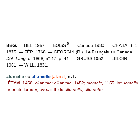
8
BBG. —
BÉL. 1957. — BOISS.
. — Canada 1930. — CHABAT t. 1
1875. — FÉR. 1768. — GEORGIN (R.). Le Français au Canada.
Déf. Lang. fr.
1969, n° 47, p. 44. — GRUSS 1952. — LELOIR
1961. — WILL. 1831.
alumelle
ou
allumelle
[alymɛl]
n. f.
ÉTYM.
1458,
alumelle; allumelle,
1452;
alemele,
1155; lat.
lamella
« petite lame », avec infl. de
allumelle, allumette.