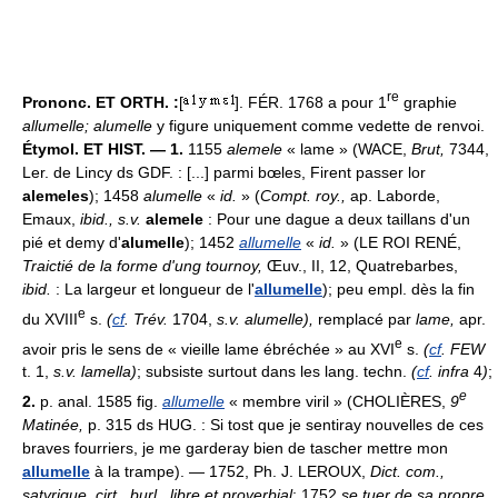
re
Prononc. ET ORTH. :
[
]. FÉR. 1768 a pour 1
graphie
allumelle; alumelle
y figure uniquement comme vedette de renvoi.
Étymol. ET HIST. — 1.
1155
alemele
« lame » (WACE,
Brut,
7344,
Ler. de Lincy ds GDF. : [...] parmi bœles, Firent passer lor
alemeles
); 1458
alumelle
«
id.
» (
Compt. roy.,
ap. Laborde,
Emaux,
ibid., s.v.
alemele
: Pour une dague a deux taillans d'un
pié et demy d'
alumelle
); 1452
allumelle
«
id.
» (LE ROI RENÉ,
Traictié de la forme d'ung tournoy,
Œuv., II, 12, Quatrebarbes,
ibid.
: La largeur et longueur de l'
allumelle
); peu empl. dès la fin
e
du XVIII
s.
(
cf
. Trév.
1704,
s.v. alumelle),
remplacé par
lame,
apr.
e
avoir pris le sens de « vieille lame ébréchée » au XVI
s.
(
cf
. FEW
t. 1,
s.v. lamella)
; subsiste surtout dans les lang. techn.
(
cf
. infra
4
)
;
e
2.
p. anal. 1585 fig.
allumelle
« membre viril » (CHOLIÈRES,
9
Matinée,
p. 315 ds HUG. : Si tost que je sentiray nouvelles de ces
braves fourriers, je me garderay bien de tascher mettre mon
allumelle
à la trampe). — 1752, Ph. J. LEROUX,
Dict. com.,
satyrique, cirt., burl., libre et proverbial
; 1752
se tuer de sa propre